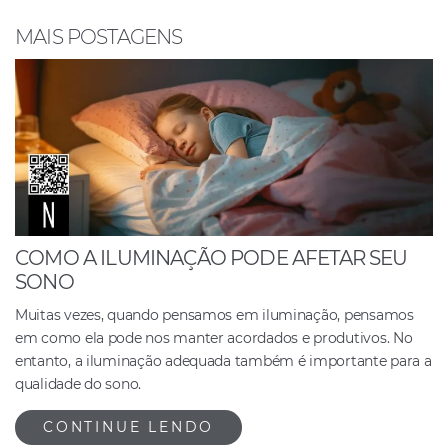
o
p
n
o
p
MAIS POSTAGENS
k
COMO A ILUMINAÇÃO PODE AFETAR SEU
SONO
Muitas vezes, quando pensamos em iluminação, pensamos
em como ela pode nos manter acordados e produtivos. No
entanto, a iluminação adequada também é importante para a
qualidade do sono.
CONTINUE LENDO