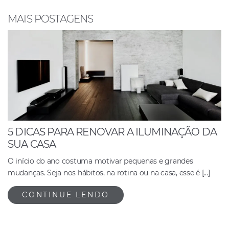
o
p
n
o
p
MAIS POSTAGENS
k
5 DICAS PARA RENOVAR A ILUMINAÇÃO DA
SUA CASA
O início do ano costuma motivar pequenas e grandes
mudanças. Seja nos hábitos, na rotina ou na casa, esse é […]
CONTINUE LENDO