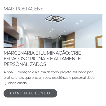
o
p
n
o
p
MAIS POSTAGENS
k
MARCENARIA E ILUMINAÇÃO: CRIE
ESPAÇOS ORIGINAIS E ALTAMENTE
PERSONALIZADOS
A boa iluminação é a alma de todo projeto assinado por
profissionais que prezam pela excelência e personalidade.
Quando aliada […]
CONTINUE LENDO