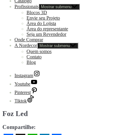
Catálogo
Profissionais
Mostrar submenu
Blocos 3D
Envie seu Projeto
Área do Lojista
Área do representante
Seja um Revendedor
Onde Comprar
A Nordecor
Mostrar submenu
Quem somos
Contato
Blog
Instagram
Youtube
Pinterest
Tiktok
Foz Led
Compartilhe: