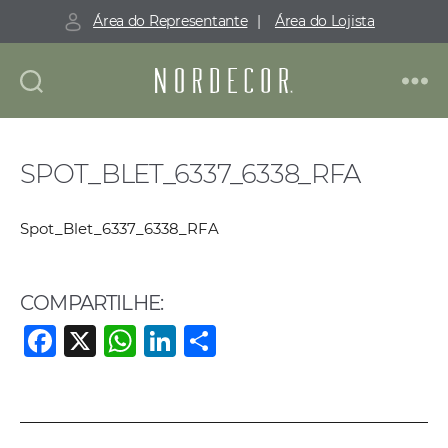
Área do Representante
|
Área do Lojista
Nordecor
SPOT_BLET_6337_6338_RFA
Spot_Blet_6337_6338_RFA
COMPARTILHE:
F
X
W
Li
S
a
h
n
h
c
at
k
ar
e
s
e
e