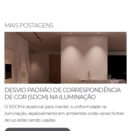
b
A
dI
o
p
n
o
p
MAIS POSTAGENS
k
DESVIO PADRÃO DE CORRESPONDÊNCIA
DE COR (SDCM) NA ILUMINAÇÃO
O SDCM é essencial para manter a uniformidade na
iluminação, especialmente em ambientes onde várias fontes
de luz estão sendo usadas