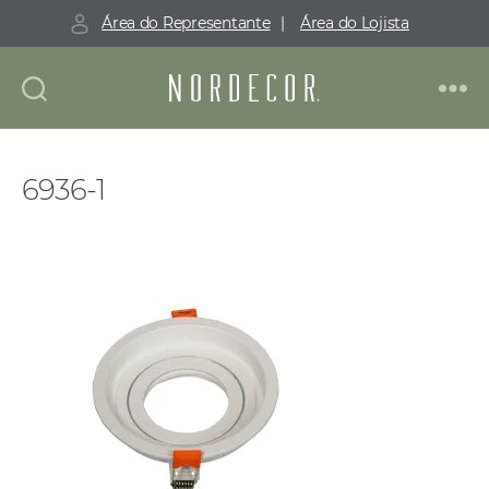
Área do Representante
|
Área do Lojista
Nordecor
6936-1