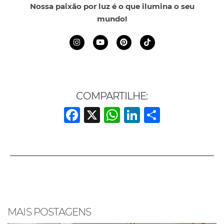
Nossa paixão por luz é o que ilumina o seu
mundo!
COMPARTILHE:
F
X
W
Li
S
a
h
n
h
c
at
k
ar
e
s
e
e
b
A
dI
o
p
n
o
p
MAIS POSTAGENS