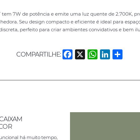
tem 7W de potência e emite uma luz quente de 2.700K, p
lhedora. Seu design compacto e eficiente é ideal para esp
screta, perfeito para criar ambientes convidativos e bem i
F
X
W
Li
S
COMPARTILHE:
a
h
n
h
c
at
k
ar
e
s
e
e
b
A
dI
o
p
n
o
p
NCAIXAM
k
ÉCOR
funcional há muito tempo,