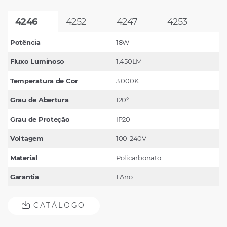
4246
4252
4247
4253
Potência
18W
Fluxo Luminoso
1.450LM
Temperatura de Cor
3.000K
Grau de Abertura
120°
Grau de Proteção
IP20
Voltagem
100-240V
Material
Policarbonato
Garantia
1 Ano
CATÁLOGO