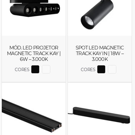
MÓD. LED PROJETOR
SPOT LED MAGNETIC
MAGNETIC TRACK KAY |
TRACK KAY IN | 18W –
6W – 3.000K
3.000K
CORES
CORES
EXIBIR COR 6561
EXIBIR COR 6703
EXIBIR COR 
EXIBIR C