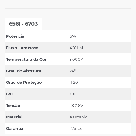
6561 - 6703
Potência
6W
Fluxo Luminoso
420LM
Temperatura da Cor
3.000K
Grau de Abertura
24º
Grau de Proteção
IP20
IRC
>90
Tensão
DC48V
Material
Alumínio
Garantia
2 Anos