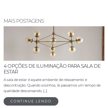
b
A
dI
o
p
n
o
p
MAIS POSTAGENS
k
4 OPÇÕES DE ILUMINAÇÃO PARA SALA DE
ESTAR
A sala de estar é aquele ambiente de relaxamento e
descontração. Quando sozinhos, lá passamos um tempo de
qualidade descansando, […]
CONTINUE LENDO