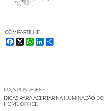
COMPARTILHE:
F
X
W
Li
S
a
h
n
h
c
at
k
ar
e
s
e
e
b
A
dI
o
p
n
o
p
MAIS POSTAGENS
k
DICAS PARA ACERTAR NA ILUMINAÇÃO DO
HOME OFFICE