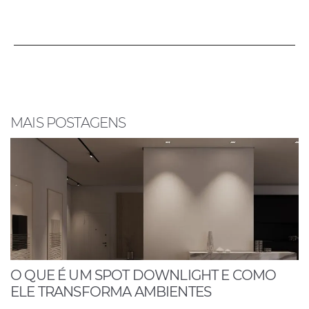
a
h
n
h
c
at
k
ar
e
s
e
e
b
A
dI
o
p
n
o
p
MAIS POSTAGENS
k
O QUE É UM SPOT DOWNLIGHT E COMO
ELE TRANSFORMA AMBIENTES