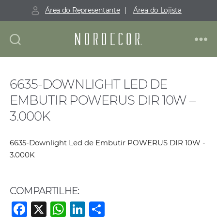
Área do Representante
|
Área do Lojista
Nordecor
6635-DOWNLIGHT LED DE
EMBUTIR POWERUS DIR 10W –
3.000K
6635-Downlight Led de Embutir POWERUS DIR 10W -
3.000K
COMPARTILHE:
F
X
W
Li
S