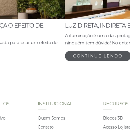
A O EFEITO DE
LUZ DIRETA, INDIRETA 
A iluminação é uma das protag
da para criar um efeito de
ninguém tem dúvida! No entant
CONTINUE LENDO
TOS
INSTITUCIONAL
RECURSOS
ivo
Quem Somos
Blocos 3D
Contato
Acesso Lojist