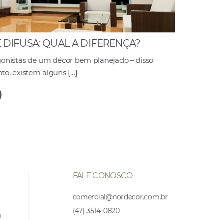
E DIFUSA: QUAL A DIFERENÇA?
onistas de um décor bem planejado – disso
o, existem alguns […]
FALE CONOSCO
comercial@nordecor.com.br
(47) 3514-0820
a