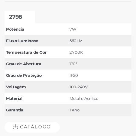
2798
Potência
7W
Fluxo Luminoso
560LM
Temperatura de Cor
2.700K
Grau de Abertura
120°
Grau de Proteção
IP20
Voltagem
100-240V
Material
Metal e Acrílico
Garantia
1 Ano
CATÁLOGO