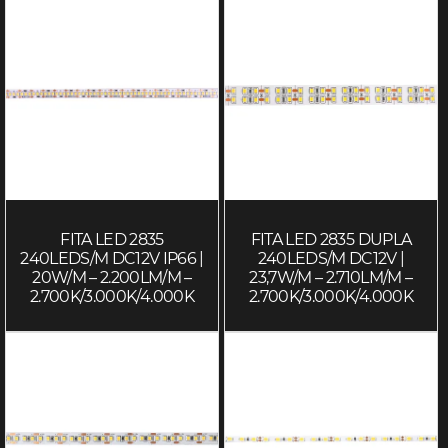
FITA LED 2835
FITA LED 2835 DUPLA
240LEDS/M DC12V IP66 |
240LEDS/M DC12V |
20W/M – 2.200LM/M –
23,7W/M – 2.710LM/M –
2.700K/3.000K/4.000K
2.700K/3.000K/4.000K