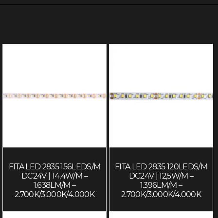
FITA LED 2835 156LEDS/M
FITA LED 2835 120LEDS/M
DC24V | 14,4W/M –
DC24V | 12,5W/M –
1.638LM/M –
1.396LM/M –
2.700K/3.000K/4.000K
2.700K/3.000K/4.000K