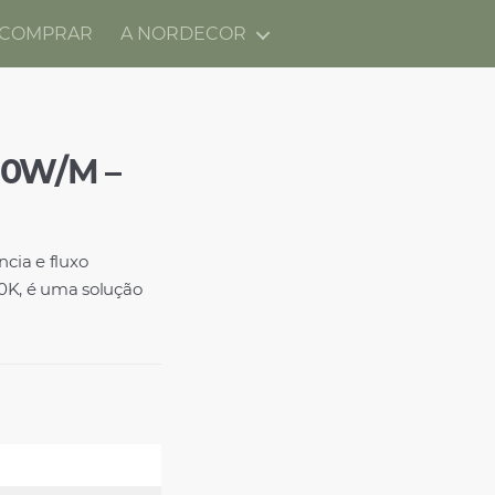
 COMPRAR
A NORDECOR
20W/M –
cia e fluxo
0K, é uma solução