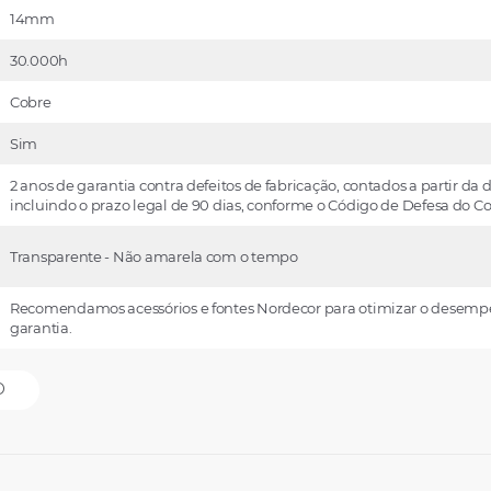
14mm
30.000h
Cobre
Sim
2 anos de garantia contra defeitos de fabricação, contados a partir da d
incluindo o prazo legal de 90 dias, conforme o Código de Defesa do 
Transparente - Não amarela com o tempo
Recomendamos acessórios e fontes Nordecor para otimizar o desemp
garantia.
O