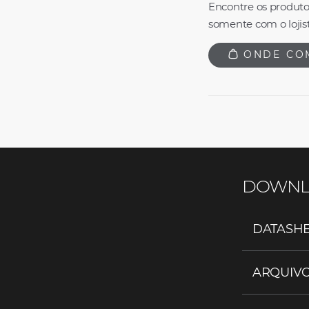
Encontre os produto
somente com o lojist
ONDE CO
DOWNL
DATASHEE
ARQUIVO .