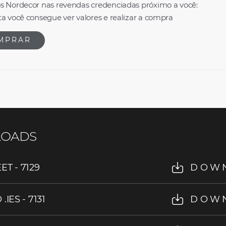
s Nordecor nas revendas credenciadas próximo a você:
a você consegue ver valores e realizar a compra
MPRAR
OADS
T - 7129
DOW
IES - 7131
DOW