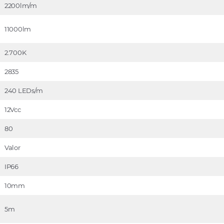
2200lm/m
11000lm
2.700K
2835
240 LEDs/m
12Vcc
80
Valor
IP66
10mm
5m