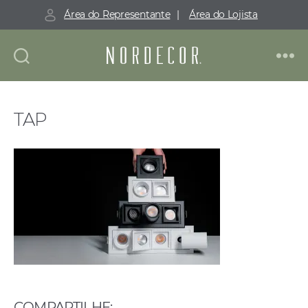
Área do Representante
|
Área do Lojista
Nordecor
TAP
COMPARTILHE: