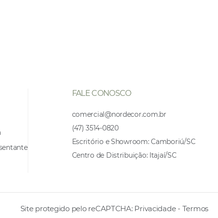
FALE CONOSCO
comercial@nordecor.com.br
(47) 3514-0820
a
Escritório e Showroom: Camboriú/SC
sentante
Centro de Distribuição: Itajaí/SC
Site protegido pelo reCAPTCHA:
Privacidade
-
Termos