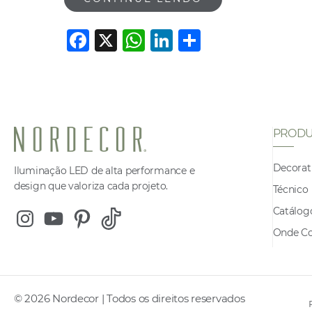
F
X
W
Li
S
a
h
n
h
c
at
k
ar
e
s
e
e
b
A
dI
PRODU
o
p
n
o
p
Decorat
Iluminação LED de alta performance e
design que valoriza cada projeto.
k
Técnico
Catálog
Instagram
Youtube
Pinterest
Tiktok
Onde C
© 2026 Nordecor | Todos os direitos reservados