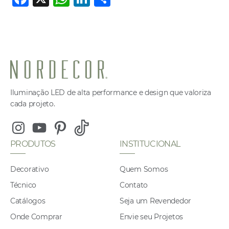
a
h
n
h
c
at
k
ar
e
s
e
e
b
A
dI
o
p
n
o
p
Iluminação LED de alta performance e design que valoriza
cada projeto.
k
Instagram
Youtube
Pinterest
Tiktok
PRODUTOS
INSTITUCIONAL
Decorativo
Quem Somos
Técnico
Contato
Catálogos
Seja um Revendedor
Onde Comprar
Envie seu Projetos