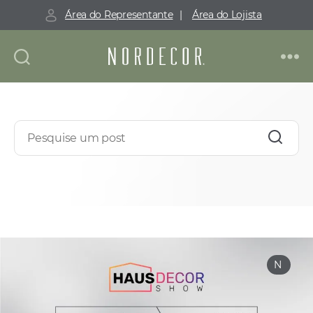
Área do Representante
|
Área do Lojista
Nordecor
N