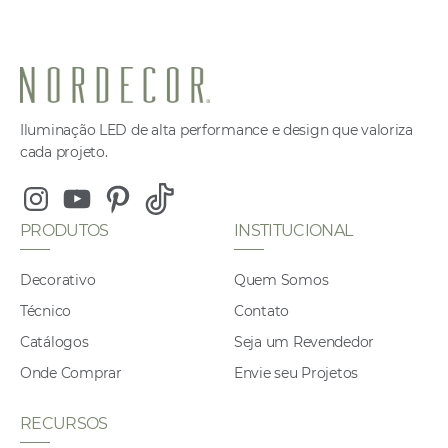
c
at
k
ar
e
s
e
e
b
A
dI
o
p
n
o
p
Iluminação LED de alta performance e design que valoriza
cada projeto.
k
Instagram
Youtube
Pinterest
Tiktok
PRODUTOS
INSTITUCIONAL
Decorativo
Quem Somos
Técnico
Contato
Catálogos
Seja um Revendedor
Onde Comprar
Envie seu Projetos
RECURSOS