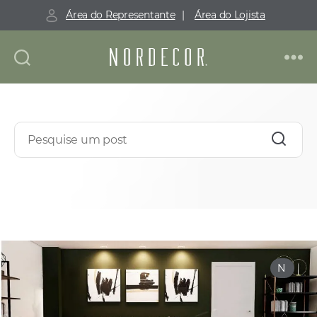
Área do Representante
|
Área do Lojista
Nordecor
N