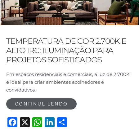
TEMPERATURA DE COR 2.700K E
ALTO IRC: ILUMINAÇÃO PARA
PROJETOS SOFISTICADOS
Em espaços residenciais e comerciais, a luz de 2.700K
é ideal para criar ambientes acolhedores e
convidativos.
CONTINUE LENDO
F
X
W
Li
S
a
h
n
h