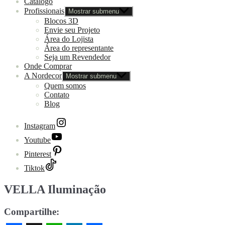
Catálogo
Profissionais
Mostrar submenu
Blocos 3D
Envie seu Projeto
Área do Lojista
Área do representante
Seja um Revendedor
Onde Comprar
A Nordecor
Mostrar submenu
Quem somos
Contato
Blog
Instagram
Youtube
Pinterest
Tiktok
VELLA Iluminação
Compartilhe: