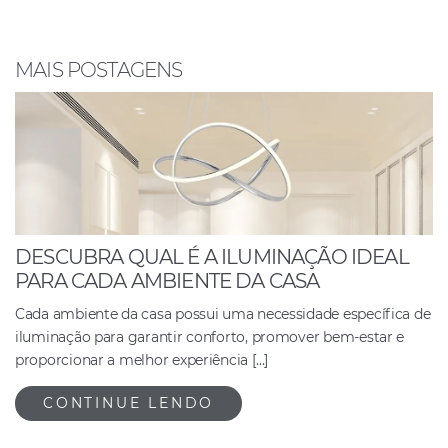
b
A
dI
o
p
n
o
p
MAIS POSTAGENS
k
DESCUBRA QUAL É A ILUMINAÇÃO IDEAL
PARA CADA AMBIENTE DA CASA
Cada ambiente da casa possui uma necessidade específica de
iluminação para garantir conforto, promover bem-estar e
proporcionar a melhor experiência […]
CONTINUE LENDO