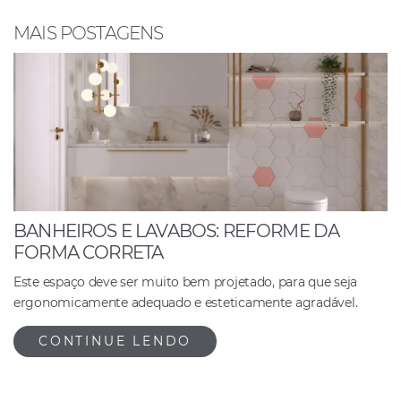
o
p
n
o
p
MAIS POSTAGENS
k
BANHEIROS E LAVABOS: REFORME DA
FORMA CORRETA
Este espaço deve ser muito bem projetado, para que seja
ergonomicamente adequado e esteticamente agradável.
CONTINUE LENDO