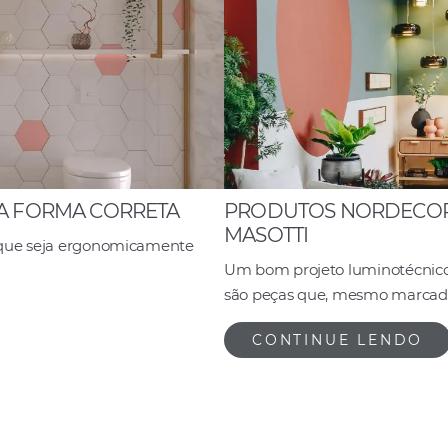
DA FORMA CORRETA
PRODUTOS NORDECOR 
MASOTTI
a que seja ergonomicamente
Um bom projeto luminotécnico p
são peças que, mesmo marcada
CONTINUE LENDO