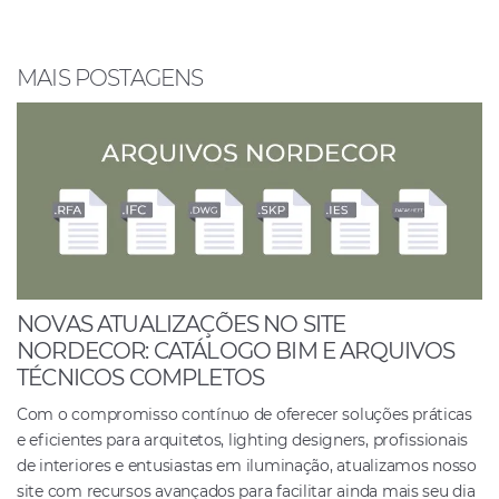
b
A
dI
o
p
n
o
p
MAIS POSTAGENS
k
NOVAS ATUALIZAÇÕES NO SITE
NORDECOR: CATÁLOGO BIM E ARQUIVOS
TÉCNICOS COMPLETOS
Com o compromisso contínuo de oferecer soluções práticas
e eficientes para arquitetos, lighting designers, profissionais
de interiores e entusiastas em iluminação, atualizamos nosso
site com recursos avançados para facilitar ainda mais seu dia