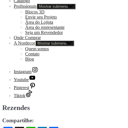
Catálogo
Profissionais
Mostrar submenu
Blocos 3D
Envie seu Projeto
Área do Lojista
Área do representante
Seja um Revendedor
Onde Comprar
A Nordecor
Mostrar submenu
Quem somos
Contato
Blog
Instagram
Youtube
Pinterest
Tiktok
Rezendes
Compartilhe: