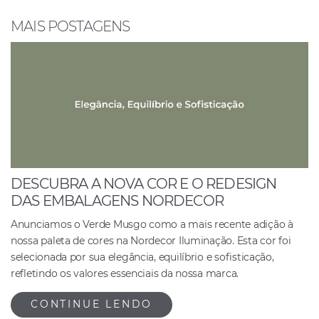
o
p
n
o
p
MAIS POSTAGENS
k
DESCUBRA A NOVA COR E O REDESIGN
DAS EMBALAGENS NORDECOR
Anunciamos o Verde Musgo como a mais recente adição à
nossa paleta de cores na Nordecor Iluminação. Esta cor foi
selecionada por sua elegância, equilíbrio e sofisticação,
refletindo os valores essenciais da nossa marca.
CONTINUE LENDO