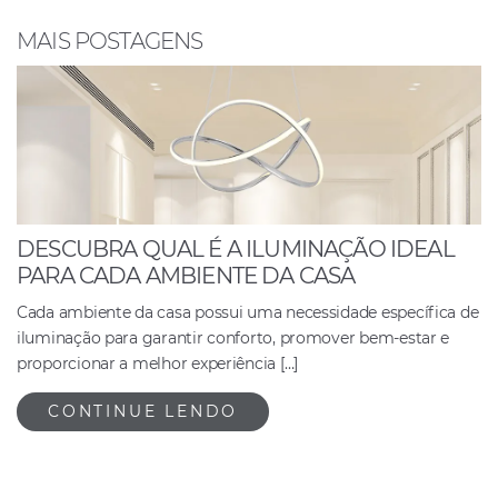
o
p
n
o
p
MAIS POSTAGENS
k
DESCUBRA QUAL É A ILUMINAÇÃO IDEAL
PARA CADA AMBIENTE DA CASA
Cada ambiente da casa possui uma necessidade específica de
iluminação para garantir conforto, promover bem-estar e
proporcionar a melhor experiência […]
CONTINUE LENDO