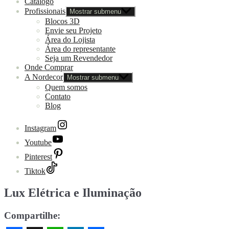
Catálogo
Profissionais
Mostrar submenu
Blocos 3D
Envie seu Projeto
Área do Lojista
Área do representante
Seja um Revendedor
Onde Comprar
A Nordecor
Mostrar submenu
Quem somos
Contato
Blog
Instagram
Youtube
Pinterest
Tiktok
Lux Elétrica e Iluminação
Compartilhe: