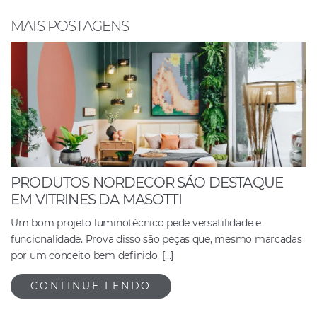
o
p
n
o
p
MAIS POSTAGENS
k
PRODUTOS NORDECOR SÃO DESTAQUE
EM VITRINES DA MASOTTI
Um bom projeto luminotécnico pede versatilidade e
funcionalidade. Prova disso são peças que, mesmo marcadas
por um conceito bem definido, […]
CONTINUE LENDO