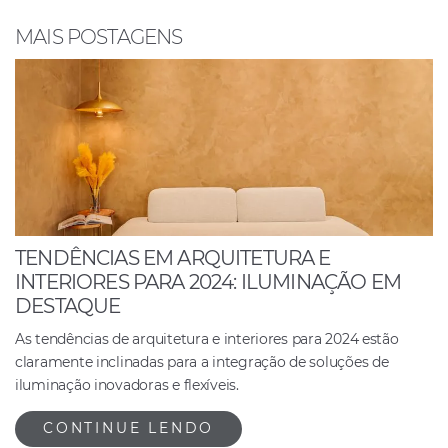
o
p
n
o
p
MAIS POSTAGENS
k
TENDÊNCIAS EM ARQUITETURA E
INTERIORES PARA 2024: ILUMINAÇÃO EM
DESTAQUE
As tendências de arquitetura e interiores para 2024 estão
claramente inclinadas para a integração de soluções de
iluminação inovadoras e flexíveis.
CONTINUE LENDO