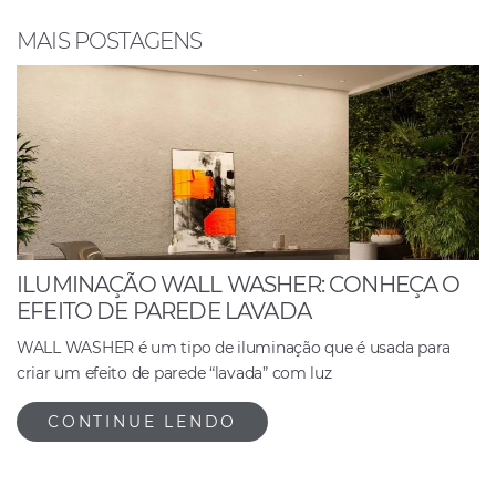
o
p
n
o
p
MAIS POSTAGENS
k
ILUMINAÇÃO WALL WASHER: CONHEÇA O
EFEITO DE PAREDE LAVADA
WALL WASHER é um tipo de iluminação que é usada para
criar um efeito de parede “lavada” com luz
CONTINUE LENDO