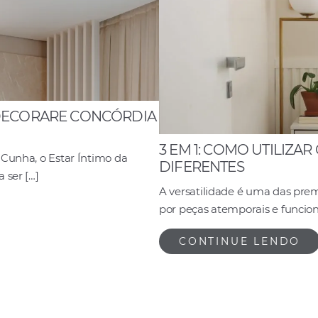
DECORARE CONCÓRDIA
3 EM 1: COMO UTILIZA
 Cunha, o Estar Íntimo da
DIFERENTES
 ser […]
A versatilidade é uma das prem
por peças atemporais e funciona
CONTINUE LENDO