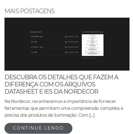
o
p
n
o
p
MAIS POSTAGENS
k
DESCUBRA OS DETALHES QUE FAZEM A
DIFERENÇA COM OS ARQUIVOS
DATASHEET E IES DA NORDECOR
Na Nordecor, reconhecemos a importância de fornecer
ferramentas que permitam uma compreensão completa e
precisa dos produtos de iluminação. Com […]
CONTINUE LENDO