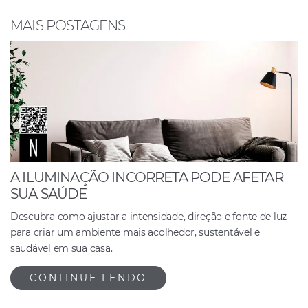
o
p
n
o
p
MAIS POSTAGENS
k
A ILUMINAÇÃO INCORRETA PODE AFETAR
SUA SAÚDE
Descubra como ajustar a intensidade, direção e fonte de luz
para criar um ambiente mais acolhedor, sustentável e
saudável em sua casa.
CONTINUE LENDO