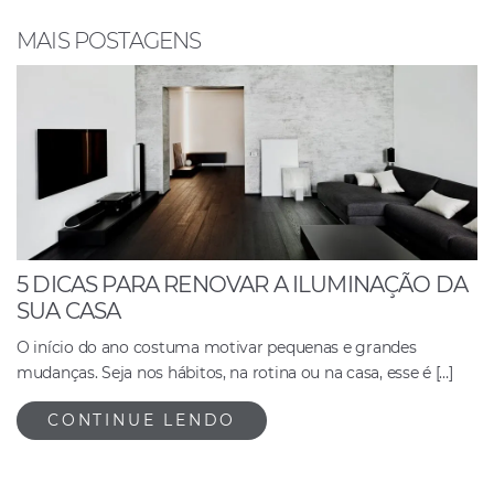
o
p
n
o
p
MAIS POSTAGENS
k
5 DICAS PARA RENOVAR A ILUMINAÇÃO DA
SUA CASA
O início do ano costuma motivar pequenas e grandes
mudanças. Seja nos hábitos, na rotina ou na casa, esse é […]
CONTINUE LENDO