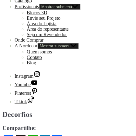
Catálogo
Profissionais
Mostrar submenu
Blocos 3D
Envie seu Projeto
Área do Lojista
Área do representante
Seja um Revendedor
Onde Comprar
A Nordecor
Mostrar submenu
Quem somos
Contato
Blog
Instagram
Youtube
Pinterest
Tiktok
Decorfios
Compartilhe: