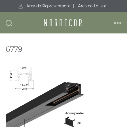
Área do Representante
|
Área do Lojista
Nordecor
6779