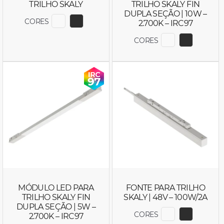
TRILHO SKALY
TRILHO SKALY FIN
DUPLA SEÇÃO | 10W –
CORES
2.700K – IRC97
EXIBIR COR 6759
EXIBIR COR 6760
CORES
EXIBIR COR 6
EXIBIR C
MÓDULO LED PARA
FONTE PARA TRILHO
TRILHO SKALY FIN
SKALY | 48V – 100W/2A
DUPLA SEÇÃO | 5W –
CORES
2.700K – IRC97
EXIBIR COR 6
EXIBIR C