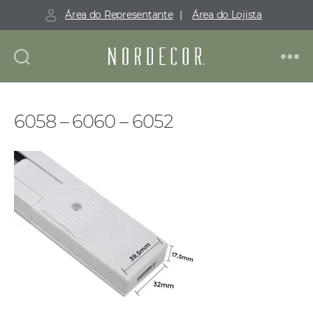
Área do Representante
|
Área do Lojista
Nordecor
6058 – 6060 – 6052