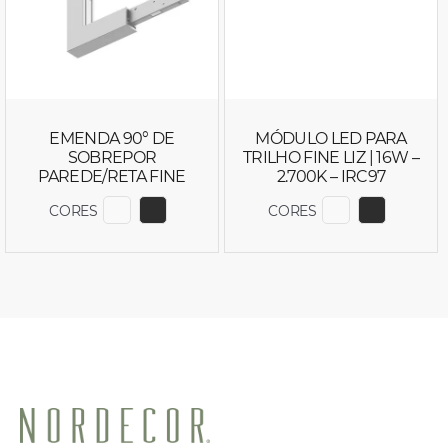
EMENDA 90° DE
MÓDULO LED PARA
SOBREPOR
TRILHO FINE LIZ | 16W –
PAREDE/RETA FINE
2.700K – IRC97
CORES
CORES
EXIBIR COR 6892
EXIBIR COR 6893
EXIBIR COR 
EXIBIR C