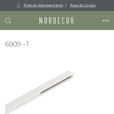
Área do Representante
|
Área do Lojista
Nordecor
6909 – 1