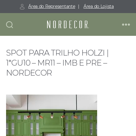
Área do Representante
|
Área do Lojista
Nordecor
SPOT PARA TRILHO HOLZI |
1*GU10 – MR11 – IMB E PRE –
NORDECOR