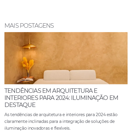
b
A
dI
o
p
n
o
p
MAIS POSTAGENS
k
TENDÊNCIAS EM ARQUITETURA E
INTERIORES PARA 2024: ILUMINAÇÃO EM
DESTAQUE
As tendências de arquitetura e interiores para 2024 estão
claramente inclinadas para a integração de soluções de
iluminação inovadoras e flexíveis.