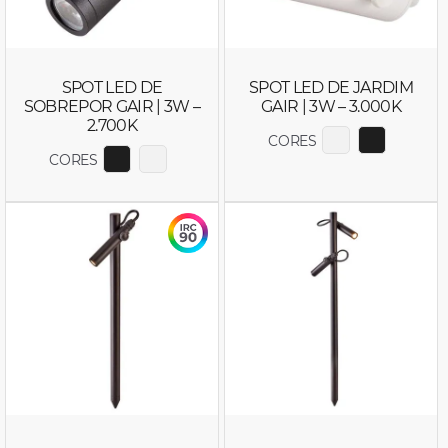
SPOT LED DE
SPOT LED DE JARDIM
SOBREPOR GAIR | 3W –
GAIR | 3W – 3.000K
2.700K
CORES
EXIBIR COR 
EXIBIR C
CORES
EXIBIR COR 6632
EXIBIR COR 6631