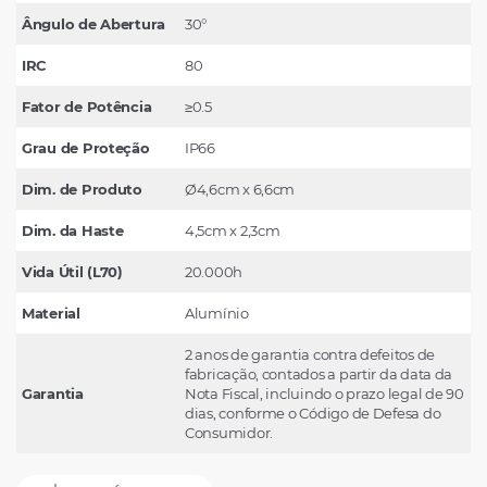
Ângulo de Abertura
30°
IRC
80
Fator de Potência
≥0.5
Grau de Proteção
IP66
Dim. de Produto
Ø4,6cm x 6,6cm
Dim. da Haste
4,5cm x 2,3cm
Vida Útil (L70)
20.000h
Material
Alumínio
2 anos de garantia contra defeitos de
fabricação, contados a partir da data da
Garantia
Nota Fiscal, incluindo o prazo legal de 90
dias, conforme o Código de Defesa do
Consumidor.