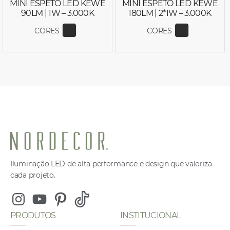
MINI ESPETO LED KEWE
MINI ESPETO LED KEWE
90LM | 1W – 3.000K
180LM | 2*1W – 3.000K
CORES
CORES
EXIBIR COR 6597
EXIBIR COR
Iluminação LED de alta performance e design que valoriza
cada projeto.
Instagram
Youtube
Pinterest
Tiktok
PRODUTOS
INSTITUCIONAL