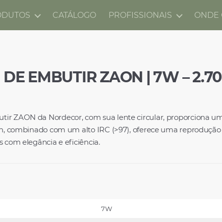
ODUTOS
CATÁLOGO
PROFISSIONAIS
ONDE
 DE EMBUTIR ZAON | 7W – 2.70
ir ZAON da Nordecor, com sua lente circular, proporciona um
gn, combinado com um alto IRC (>97), oferece uma reprodução de
s com elegância e eficiência.
7W