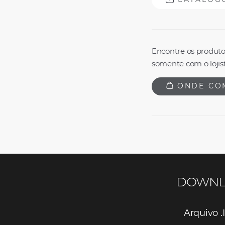
Encontre os produto
somente com o lojist
ONDE CO
DOWNL
Arquivo .