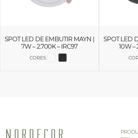
SPOT LED DE EMBUTIR MAYN |
SPOT LED D
7W – 2.700K – IRC97
10W – 
CORES
CO
EXIBIR COR 6508
EXIBIR COR 6509
PRODU