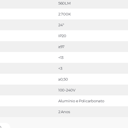
560LM
2.700K
24°
IP20
≥97
<13
<3
≥0,50
100-240V
Alumínio e Policarbonato
2 Anos
O