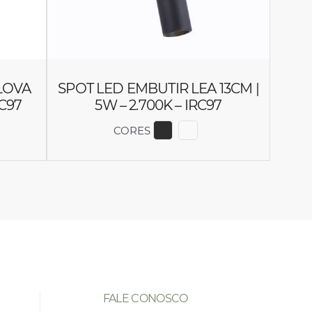
LOVA
SPOT LED EMBUTIR LEA 13CM |
RC97
5W – 2.700K – IRC97
CORES
OR 6450
IR COR 6451
EXIBIR COR 6467
EXIBIR COR 6466
FALE CONOSCO