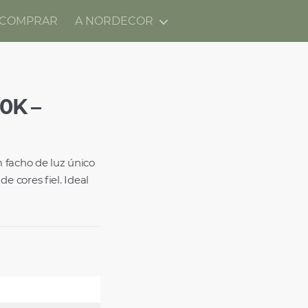
 COMPRAR
A NORDECOR
0K –
 facho de luz único
 cores fiel. Ideal