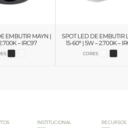
E EMBUTIR MAYN |
SPOT LED DE EMBUTIR 
2.700K – IRC97
15-60º | 5W – 2.700K – I
RES
CORES
EXIBIR COR 6511
EXIBIR COR 6510
EXIBIR C
EXIB
TOS
INSTITUCIONAL
RECURSOS