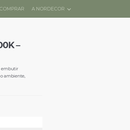
 COMPRAR
A NORDECOR
00K –
e embutir
do ambiente,