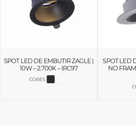
SPOT LED DE EMBUTIR ZAGLE |
SPOT LED 
10W – 2.700K – IRC97
NO FRAME 
CORES
EXIBIR COR 6445
EXIBIR COR 6444
C