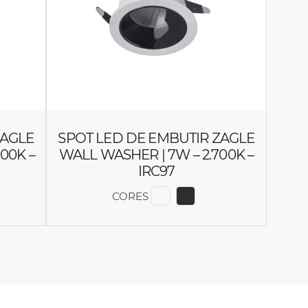
ZAGLE
SPOT LED DE EMBUTIR ZAGLE
00K –
WALL WASHER | 7W – 2.700K –
IRC97
CORES
OR 6473
IR COR 6472
EXIBIR COR 6446
EXIBIR COR 6447