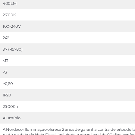
400LM
2.700K
100-240V
24°
97 (R9>80)
<13
<3
≥0,50
IP20
25.000h
Alumínio
A Nordecor Iluminação oferece 2 anos de garantia contra defeitos de f
partir da data da Nota Fiscal, incluindo o prazo legal de 90 dias, conf