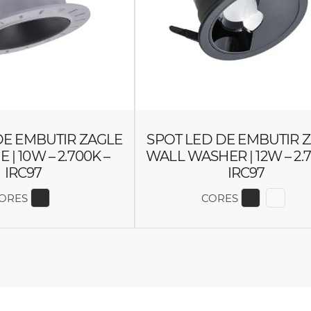
DE EMBUTIR ZAGLE
SPOT LED DE EMBUTIR 
| 10W – 2.700K –
WALL WASHER | 12W – 2.7
IRC97
IRC97
ORES
CORES
EXIBIR COR 6449
EXIBIR C
EXIB