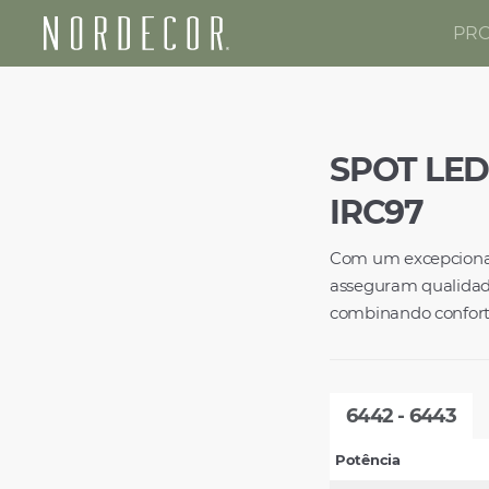
PR
Nordecor
SPOT LED 
IRC97
Com um excepcional 
asseguram qualidade
combinando conforto
6442 - 6443
Potência