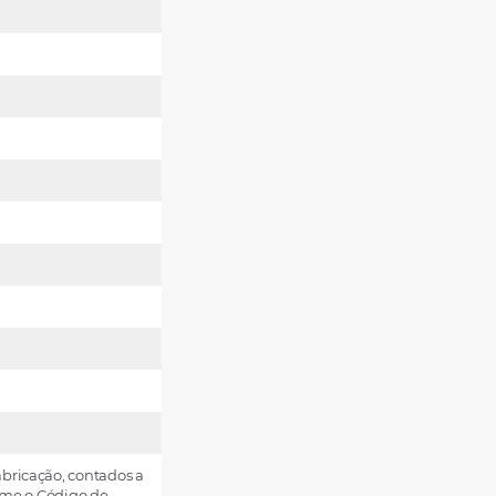
abricação, contados a
orme o Código de