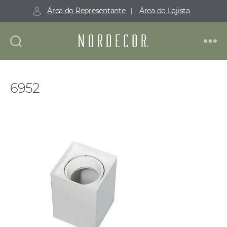
Área do Representante
|
Área do Lojista
Nordecor
6952