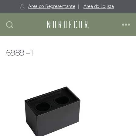
Área do Representante
|
Área do Lojista
Nordecor
6989 – 1